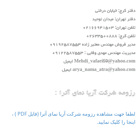
دفتر كرج: خيابان درختي
دفتر تهران: ميدان توحيد
تلفن تهران: ٠٢١٦٦٩٤١٥٠٣
تلفن كرج: ٠٢٦٣٣٥٠٠٨٨٨
مدير فروش مهندس معتبر زاده ٠٩١٩٢٥٨٧٥٥٣
مديريت مهندس مهدي وفايي : ٠٩١٢٢٥٨٧٥٥٣
Mehdi_vafaei59@yahoo.com ايميل
arya_nama_atra@yahoo.com ايميل
رزومه شرکت آریا نمای آترا :
لطفا جهت مشاهده رزومه شرکت آریا نمای آترا (فایل PDF ) ،
اینجا را کلیک نمایید.