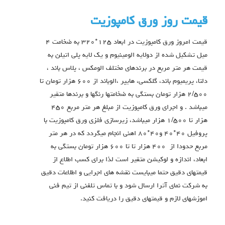
قیمت روز ورق کامپوزیت
قیمت امروز ورق كامپوزيت در ابعاد ١٢٥*٣٢٠ به ضخامت ٤
ميل تشكيل شده از دولايه الومينيوم و يك لايه پلي اتيلن به
قيمت هر متر مربع در برندهاي مختلف الومكس ، پلاس باند ،
دلتا، پريميوم باند، گلكسي، هايپر ،الوباند از ٦٠٠ هزار تومان تا
٢/٥٠٠ هزار تومان بستگي به ضخامتها رنگها و برندها متقير
ميباشد . و اجراي ورق كامپوزيت از مبلغ هر متر مربع ٤٥٠
هزار تا ١/٥٠٠ هزار ميباشد، زيرسازي فلزي ورق كامپوزيت با
پروفيل ٤٠*٤٠ و٤٠*٨٠ اهني انجام ميگردد كه در هر متر
مربع حدودا از ٤٠٠ هزار تا تا ٦٠٠ هزار تومان بستگي به
ابعاد، اندازه و لوكيشن متقير است لذا براي كسب اطلاع از
قيمتهاي دقيق حتما ميبايست نقشه هاي اجرايي و اطلاعات دقيق
به شركت نماي آترا ارسال شود و با تماس تلفني از تيم فني
اموزشهاي لازم و قيمتهاي دقيق را دريافت كنيد.