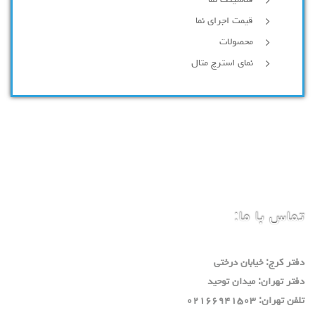
فلاشینگ نما
قیمت اجرای نما
محصولات
نمای استرچ متال
تماس با ما:
دفتر كرج: خيابان درختي
دفتر تهران: ميدان توحيد
تلفن تهران: ٠٢١٦٦٩٤١٥٠٣