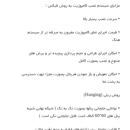
مزایای سیستم نصب کامپوزیت به روش فیکس :
• سرعت نصب بسیار بالا
• قیمت اجرای نمای کامپوزیت مقرون به صرفه تر از سیستم
هنگ
• امکان اجرای طراحی و حجم پردازی پیچیده تر و برش های
متنوع و نصب بصورت کامل
• امکان تعویض و باز نمودن هرپانل بصورت مجزا جهت دسترسی
به پشت نما
روش ریلی (Hanging)
• توانایی جابجایی پنلها بصورت تک به تک ( شبکه نهایی شبیه
پنل های 60*60 کناف است قابل جابجایی تکی است )
• قابلیت جابجایی در زلزله های خفیف و عدم تغییر حالت