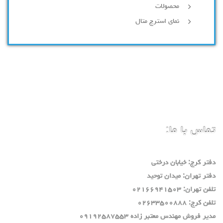
محصولات
نمای استرچ متال
تماس با ما:
دفتر كرج: خيابان درختي
دفتر تهران: ميدان توحيد
تلفن تهران: ٠٢١٦٦٩٤١٥٠٣
تلفن كرج: ٠٢٦٣٣٥٠٠٨٨٨
مدير فروش مهندس معتبر زاده ٠٩١٩٢٥٨٧٥٥٣