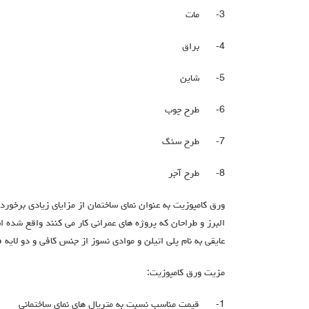
3-
مات
4-
براق
5-
شاین
6-
طرح چوب
7-
طرح سنگ
8-
طرح آجر
ورق کامپوزیت به عنوان نمای ساختمان از مزایای زیادی برخور
البرز و طراحان که پروژه های عمرانی کار می کنند واقع شده 
عایقی به نام پلی اتیلن و موادی نسوز از جنس کافی و دو لای
مزیت ورق کامپوزیت:
1-
قیمت مناسب نسبت به متریال های نمای ساختمانی