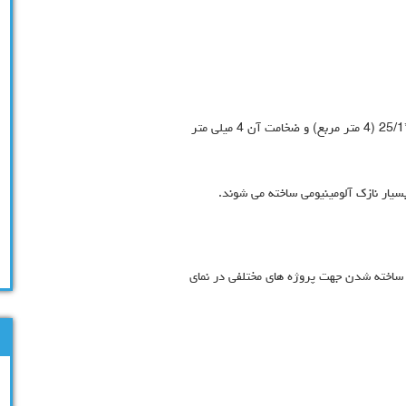
و دیگر برندهای متفرقه در ابعاد هر ورق آلومینیوم نما 20/3*25/1 (4 متر مربع) و ضخامت آن 4 میلی متر
بسیار نازک آلومینیومی ساخته می شوند.
 ساخته شدن جهت پروژه های مختلفی در نمای