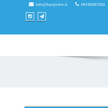
info@karajview.ir
09122587553