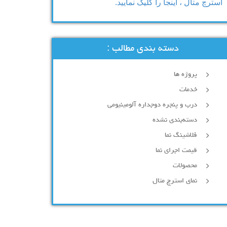
استرچ متال ، اینجا را کلیک نمایید.
دسته بندی مطالب :
پروژه ها
خدمات
درب و پنجره دوجداره آلومینیومی
دسته‌بندی نشده
فلاشینگ نما
قیمت اجرای نما
محصولات
نمای استرچ متال