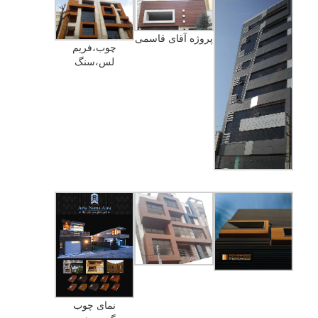
پروژه آقای قاسمی
چوب،فریم
لس،سنگ
نمای چوب