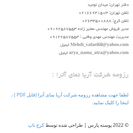
دفتر تهران: ميدان توحيد
تلفن تهران: ٠٢١٦٦٩٤١٥٠٣
تلفن كرج: ٠٢٦٣٣٥٠٠٨٨٨
مدير فروش مهندس معتبر زاده ٠٩١٩٢٥٨٧٥٥٣
مديريت مهندس مهدي وفايي : ٠٩١٢٢٥٨٧٥٥٣
Mehdi_vafaei59@yahoo.com ايميل
arya_nama_atra@yahoo.com ايميل
رزومه شرکت آریا نمای آترا :
لطفا جهت مشاهده رزومه شرکت آریا نمای آترا (فایل PDF ) ،
اینجا را کلیک نمایید.
© 2022 پوسته پارس | طراحی شده توسط
کرج تاپ