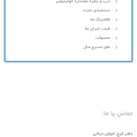
درب و پنجره دوجداره آلومینیومی
دسته‌بندی نشده
فلاشینگ نما
قیمت اجرای نما
محصولات
نمای استرچ متال
تماس با ما:
دفتر كرج: خيابان درختي