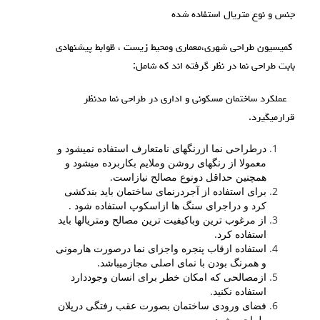
جنس و نوع متریال استفاده شده
کمیسیون طراحی شهری،معماری ومحیط زیست ، ظوابط پیشنهادی
بابت طراحی نما در نظر گرفته اند که شامل:
عملکرد ساختمان مسکونی و اداری در طراحی نما مدنظر
قرارمیگیرد.
درطراحی نما ازرنگهای نامتعارف استفاده نمیشود و
معمولا از رنگهای روشن وملایم بکاربرده میشود و
همچنین حداقل دونوع مصالح نیازاست.
برای استفاده از آجردرنمای ساختمان باید بندکشی
کرد و دراجرای سنگ ها ازاسکوپ استفاده شود .
از مرغوب ترین وباکیفیت ترین مصالح ومتریالها باید
استفاده کرد.
استفاده ازقاب پنجره واجزای نما درصورت هارمونی
و همرنگ بودن با نمای اصلی مجازمیباشد.
ازمصالحی که امکان خطر برای انسان وجوددارد
استفاده نکنید.
فضای ورودی ساختمان بصورت عقب رفتگی درپلان
طراحی شود.