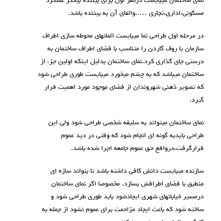
نمای ساختمان میبایست درنظر اول برای بیننده بیانگر عملکرد
مسکونی،اداری،تجاری …..والقای آن به بیننده باشد.
در مرحله اول طراحی نما میبایست المانهای محوطه سازی اطراف
سازمان یا روف گاردن را متناسب با فضای اطراف ساختمان به
درستی جای گذاری کرد.نمای ساختمان بدلیل اینکه اولین جزء از
ساختمان میباشد که به چشم میخورد میبایست طوری طراحی شود
که تصویر ذهنی شهروندان از فضای موجود مورد اهمیت قرار
گیرد.
نمای ساختمان میتواند به سلیقه شخصی طراحی شود ولی این
طراحی بایدبه گونه ای انجام شود که وقتی در دید عموم
قرارگرفت،درواقع حق عموم جامعه اجرا شده باشد.
سازنده میبایست دانش کافی داشته باشد تا بتواند سازه ای
منطبق با فضای اطرافش بسازد. مخصوصا اگر نمای ساختمان
درمسیر خیابانهای شهری ایجادشود باید طوری طراحی شود و
ساخته شود که باعث ایجاد مزاحمت برای عموم نشود از جمله به