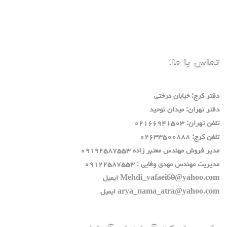
تماس با ما:
دفتر كرج: خيابان درختي
دفتر تهران: ميدان توحيد
تلفن تهران: ٠٢١٦٦٩٤١٥٠٣
تلفن كرج: ٠٢٦٣٣٥٠٠٨٨٨
مدير فروش مهندس معتبر زاده ٠٩١٩٢٥٨٧٥٥٣
مديريت مهندس مهدي وفايي : ٠٩١٢٢٥٨٧٥٥٣
Mehdi_vafaei59@yahoo.com ايميل
arya_nama_atra@yahoo.com ايميل