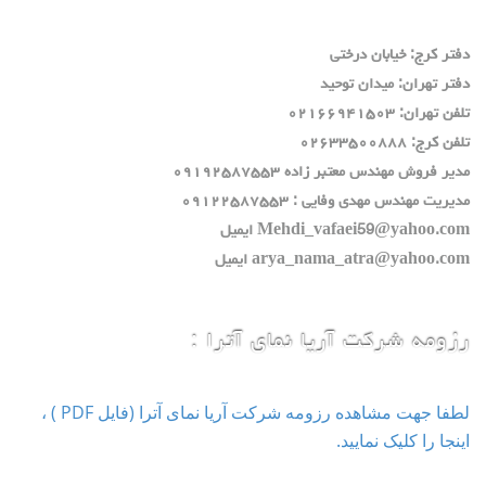
دفتر كرج: خيابان درختي
دفتر تهران: ميدان توحيد
تلفن تهران: ٠٢١٦٦٩٤١٥٠٣
تلفن كرج: ٠٢٦٣٣٥٠٠٨٨٨
مدير فروش مهندس معتبر زاده ٠٩١٩٢٥٨٧٥٥٣
مديريت مهندس مهدي وفايي : ٠٩١٢٢٥٨٧٥٥٣
Mehdi_vafaei59@yahoo.com ايميل
arya_nama_atra@yahoo.com ايميل
رزومه شرکت آریا نمای آترا :
لطفا جهت مشاهده رزومه شرکت آریا نمای آترا (فایل PDF ) ،
اینجا را کلیک نمایید.