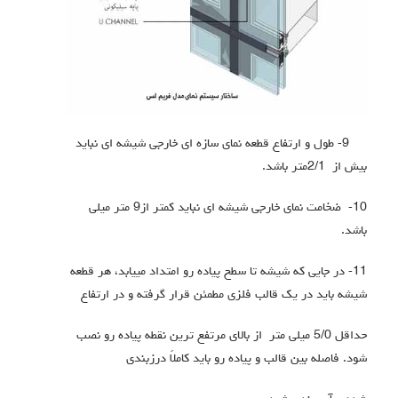
9- طول و ارتفاع قطعه نماي سازه اي خارجی شیشه اي نباید
بیش از 2/1متر باشد.
10- ضخامت نماي خارجی شیشه اي نباید کمتر از9 متر میلی
باشد.
11- در جایی که شیشه تا سطح پیاده رو امتداد مییابد، هر قطعه
شیشه باید در یک قالب فلزي مطمئن قرار گرفته و در ارتفاع
حداقل 5/0 میلی متر از بالاي مرتفع ترین نقطه پیاده رو نصب
شود. فاصله بین قالب و پیاده رو باید کاملاً درزبندي