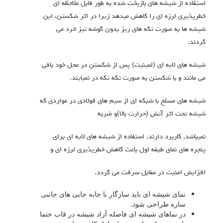
استفاده از شیشه هاي بازپخت شده به طور قابل ملاحظه اي
خطرپذیري لرزه اي را کاهش میدهد زیرا در اثر شکستن، این
شیشه ها به صورت تکه هاي ریز بدون گوشه تیز خرد می
گردند.
شیشه هاي لایه اي (لمینیت) پس از شکستن در محل خود باقی
می مانند و با شکستن به صورت تکه تکه در نمیایند.
شیشه هاي مسلح با شبکه ای از سیم هاي فولادي در مواردي که
شیشه تحت اثر آتش (حرارت بالا)و ضربه
نمیباشد, کاربرد دارند. استفاده از شیشه هاي لایه اي براي
پنجره هاي نماي طبقه اول باعث کاهش خطرپذیري لرزه اي و
افزایش امنیت در مقابل سرقت می گردد.
نمای شیشه ای باید سازگار با جابه جایی های جانبی
سازه طراحی شود.
در نماهای شیشه ای فاصله آزاد شیشه در قاب حتما