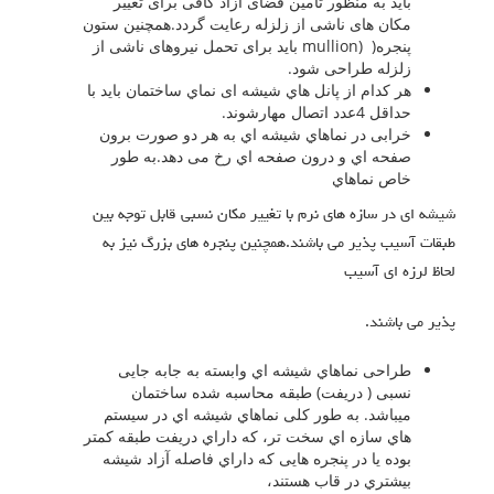
باید به منظور تامین فضای ازاد کافی برای تغییر
مکان های ناشی از زلزله رعایت گردد.همچنین ستون
پنجره( (mullion باید برای تحمل نیروهای ناشی از
زلزله طراحی شود.
هر کدام از پانل هاي شیشه ای نماي ساختمان باید با
حداقل 4عدد اتصال مهارشوند.
خرابی در نماهاي شیشه اي به هر دو صورت برون
صفحه اي و درون صفحه اي رخ می دهد.به طور
خاص نماهاي
شیشه اي در سازه هاي نرم با تغییر مکان نسبی قابل توجه بین
طبقات آسیب پذیر می باشند.همچنین پنجره هاي بزرگ نیز به
لحاظ لرزه اي آسیب
پذیر می باشند.
طراحی نماهاي شیشه اي وابسته به جابه جایی
نسبی ( دریفت) طبقه محاسبه شده ساختمان
میباشد. به طور کلی نماهاي شیشه اي در سیستم
هاي سازه اي سخت تر، که داراي دریفت طبقه کمتر
بوده یا در پنجره هایی که داراي فاصله آزاد شیشه
بیشتري در قاب هستند،