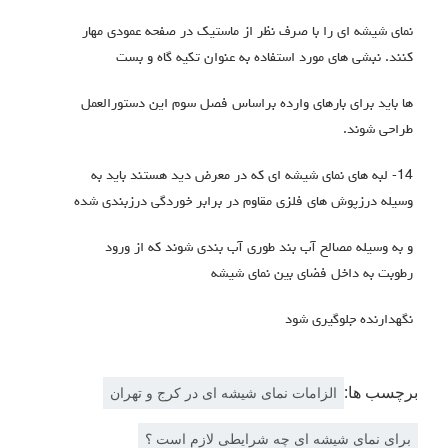
نماي شیشه اي را با صرف نظر از ماستیک در صفحه عمودي مهار
کنند. نبشی هاي مورد استفاده به عنوان تکیه گاه و بست
ها باید براي بارهاي وارده براساس فصل سوم این دستورالعمل
طراحی شوند.
14- لبه هاي نماي شیشه اي که در معرض دید هستند باید به
وسیله درزپوش هاي فلزي مقاوم در برابر خوردگی درزبندي شده
و به وسیله مصالح آب بند طوري آب بندي شوند که از ورود
رطوبت به داخل فضاي بین نماي شیشه
نگهدارنده جلوگیري شود
برچسب ها:
الزامات نمای شیشه ای در کرج و تهران
برای نمای شیشه ای چه شرایطی لازم است ؟