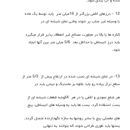
شده و آب بندي شود.
12 – درزهاي افقی بزرگتر از 16میلی متر باید توسط یک ماده
یا وسیله غیر صلب پر شوند وقتی نماي شیشه ای در
کناره ها یا بالا در مجاورت مصالح غیر انعطاف پذیر قرار میگیرد
باید درز انبساطی با حداقل بعد 5/6 میلی متر بین آنها ایجاد
شود.
13- در نماي شیشه اي نصب شده در ارتفاع بیش از 5/3 متر از
سطح تراز پیاده رو باید علاوه بر ماستیک و نبشی باید در
هر ضلع عمودي و افقی یا در هر 4گوشه قطعات شیشه اي از
بست استفاده کرد. بست ها باید به وسیله هاي انبساطی، پیچ
هاي مفصلی پیچ یا سایر روشها به سازه نگهدارنده متصل گردد.
بستها باید طوري طراحی شوند که بتوانند به تنهایی