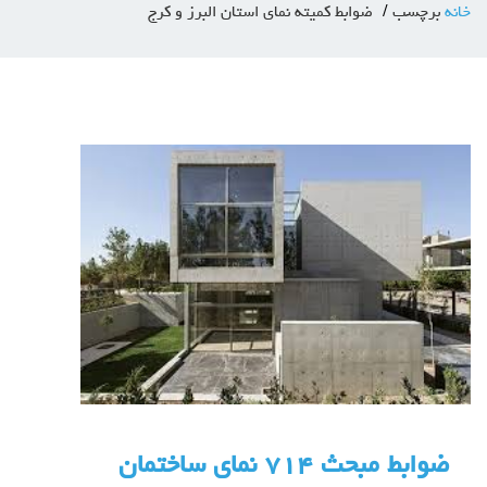
خانه
برچسب
ضوابط كميته نماي استان البرز و كرج
ضوابط مبحث ٧١٤ نمای ساختمان