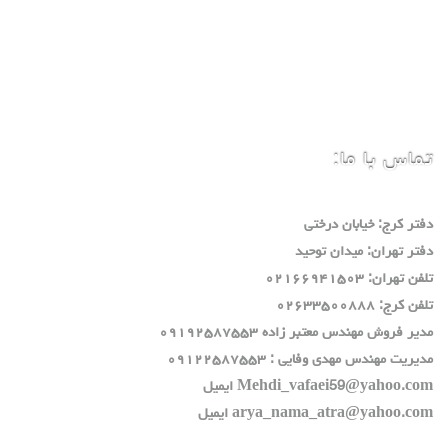
تماس با ما:
دفتر كرج: خيابان درختي
دفتر تهران: ميدان توحيد
تلفن تهران: ٠٢١٦٦٩٤١٥٠٣
تلفن كرج: ٠٢٦٣٣٥٠٠٨٨٨
مدير فروش مهندس معتبر زاده ٠٩١٩٢٥٨٧٥٥٣
مديريت مهندس مهدي وفايي : ٠٩١٢٢٥٨٧٥٥٣
Mehdi_vafaei59@yahoo.com ايميل
arya_nama_atra@yahoo.com ايميل