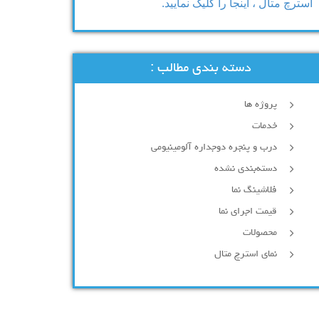
استرچ متال ، اینجا را کلیک نمایید.
دسته بندی مطالب :
پروژه ها
خدمات
درب و پنجره دوجداره آلومینیومی
دسته‌بندی نشده
فلاشینگ نما
قیمت اجرای نما
محصولات
نمای استرچ متال