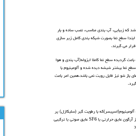
اشد که زیبایی، آب بندی مناسب، نصب ساده و بار
ابتدا سطح نما بصورت شبکه بندی کامل زیر سازی
رار می گیرند.
اعث گردیده سطح نما کاملا ایزوله(آب بندی و هوا
طح نما بیشتر شیشه دیده شده و آلومینیوم با
 باز شو نیز قابل رویت نمی باشد،همین امر باعث
یرد.
آلومینیوم(اسپيسر)که با رطوبت گیر (سليکاژل) پر
شده است ساخته می شود. بین دو لایه شیشه را می توان با گاز آرگون عايق حرارتی یا SF6 عايق صوتی یا ترکیبی
: