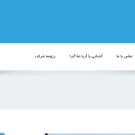
تماس با ما
آشنایی با آریا نما آترا
رزومه شرکت