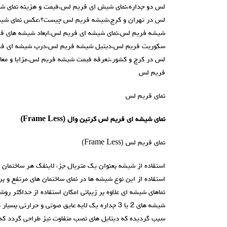
لس دو جداره،نمای شیش ای فریم لس،قیمت و هزینه نمای 
لس در تهران و کرج،شیشه فریم لس چیست؟،عکس نمای شیش
شیشه فریم لس،نمای شیشه ای فریم لس،ابعاد شیشه های ف
سکوریت فریم لس،دیتیل شیشه فریم لس،درب شیشه ای فری
لس در کرج و کشور،تعرفه قیمت شیشه فریم لس،مزایا و معا
فریم لس
نمای فریم لس
نمای شيشه ای فريم لس
کرتین وال
(Frame Less)
نمای فريم لس (Frame Less)
استفاده از شیشه بعنوان یک متریال جزء لاینفک هر ساختما
استفاده از این نوع شیشه ها در نمای ساختمان های مرتفع و بر
نماهای شیشه ای علاوه بر زیبائی امکان استفاده از حداکثر روش
شیشه های 2 یا 3 جداره یک لایه عایق صوتی و حرارتی
سبب گردیده که دیتایل های نصب متفاوت نیز طراحی گردد که 