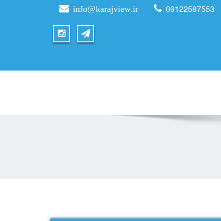
info@karajview.ir
09122587553