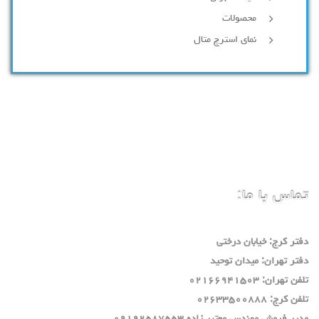
محصولات
نمای استرچ متال
تماس با ما:
دفتر كرج: خيابان درختي
دفتر تهران: ميدان توحيد
تلفن تهران: ٠٢١٦٦٩٤١٥٠٣
تلفن كرج: ٠٢٦٣٣٥٠٠٨٨٨