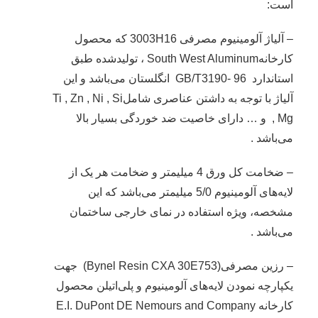
است:
– آلیاژ آلومینیوم مصرفی 3003H16 که محصول
کارخانهSouth West Aluminum ، تولیدشده طبق
استاندارد GB/T3190- 96 انگلستان می‌باشد و این
آلیاژ با توجه به داشتن عناصری شاملTi , Zn , Ni , Si
, Mg و … دارای خاصیت ضد خوردگی بسیار بالا
می‌باشد .
– ضخامت کل ورق 4 میلیمتر و ضخامت هر یک از
لایه‌های آلومینیوم 5/0 میلیمتر می‌باشد که این
مشخصه، ویژه استفاده در نمای خارجی ساختمان
می‌باشد .
– رزین مصرفی(Bynel Resin CXA 30E753) جهت
یکپارچه نمودن لایه‌های آلومینیوم و پلی‌اتیلن محصول
کارخانه E.I. DuPont DE Nemours and Company