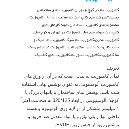
کامپوزیت نما در کرج و تهران،کامپوزیت نمای ساختمانی
چیست؟،شرکت های کامپوزیت نما،معایب و مزایای کامپوزیت
نما،نمونه نمای کامپوزیت ساختمان،نمونه کارهای نمای
کامپوزیت،نمونه های نمای کامپوزیت در تهران و کرج،نمای
کامپوزیت مدرن،کامپوزیت نما شیک،کامپوزیت نما شیک و
جدید،کامپوزیت نما در استان البرز، کامپوزیت نما لوکس،عکس
نما کامپوزیت،کامپوزیت نسوز نما،کامپوزیت نمای کلاسیک
تعریف
نمای کامپوزیت به نمایی است که در آن از ورق های
کامپوزیت آلومینیومی به عنوان پوشش نهایی استفاده
شده باشد. پوشش نمای ساختمان با پانلهای بزرگ يا
کوچک آلومینیومی در ابعاد 125*320 به ضخامت اکثراً
4 میلیمتر متشکل از دو لایه ورق آلومینیوم و هسته
داخلی آنها از پلی‌اتیلن و یا مواد معدنی ضد حریق و
پوشش رویه از جنس رزین PVDF،