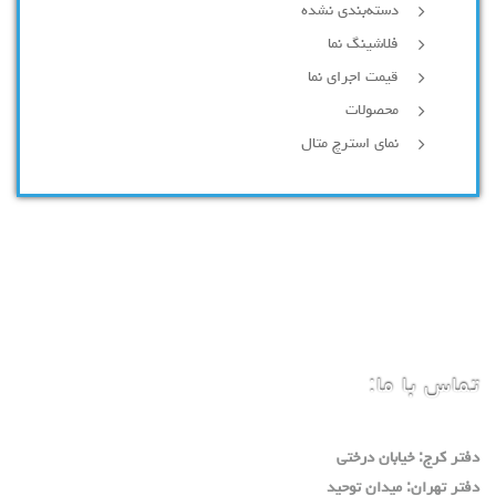
دسته‌بندی نشده
فلاشینگ نما
قیمت اجرای نما
محصولات
نمای استرچ متال
تماس با ما:
دفتر كرج: خيابان درختي
دفتر تهران: ميدان توحيد