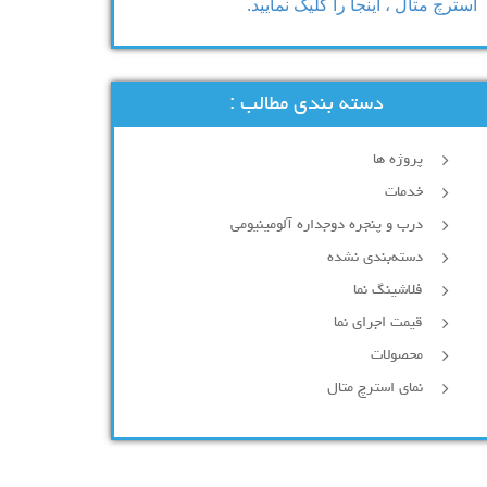
استرچ متال ، اینجا را کلیک نمایید.
دسته بندی مطالب :
پروژه ها
خدمات
درب و پنجره دوجداره آلومینیومی
دسته‌بندی نشده
فلاشینگ نما
قیمت اجرای نما
محصولات
نمای استرچ متال