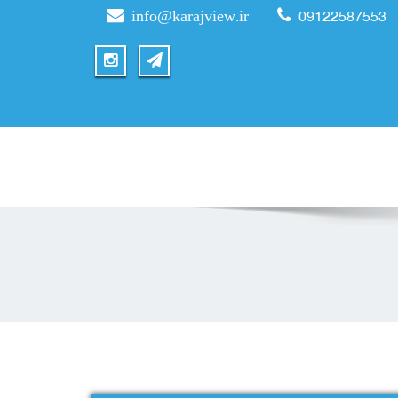
info@karajview.ir
09122587553