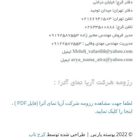
دفتر كرج: خيابان درختي
دفتر تهران: ميدان توحيد
تلفن تهران: ٠٢١٦٦٩٤١٥٠٣
تلفن كرج: ٠٢٦٣٣٥٠٠٨٨٨
مدير فروش مهندس معتبر زاده ٠٩١٩٢٥٨٧٥٥٣
مديريت مهندس مهدي وفايي : ٠٩١٢٢٥٨٧٥٥٣
Mehdi_vafaei59@yahoo.com ايميل
arya_nama_atra@yahoo.com ايميل
رزومه شرکت آریا نمای آترا :
لطفا جهت مشاهده رزومه شرکت آریا نمای آترا (فایل PDF ) ،
اینجا را کلیک نمایید.
© 2022 پوسته پارس | طراحی شده توسط
کرج تاپ