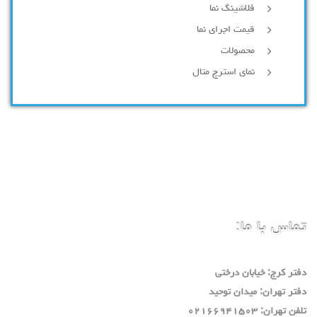
فلاشینگ نما
قیمت اجرای نما
محصولات
نمای استرچ متال
تماس با ما:
دفتر كرج: خيابان درختي
دفتر تهران: ميدان توحيد
تلفن تهران: ٠٢١٦٦٩٤١٥٠٣