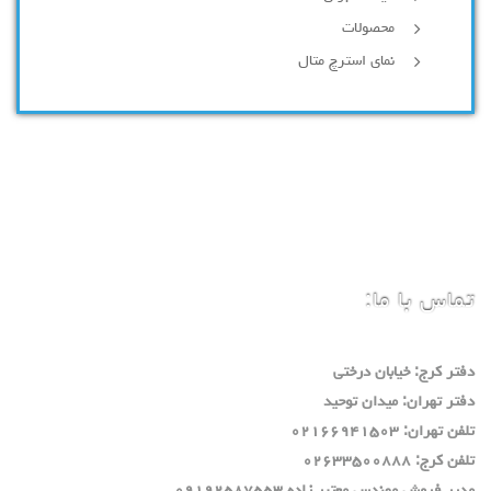
محصولات
نمای استرچ متال
تماس با ما:
دفتر كرج: خيابان درختي
دفتر تهران: ميدان توحيد
تلفن تهران: ٠٢١٦٦٩٤١٥٠٣
تلفن كرج: ٠٢٦٣٣٥٠٠٨٨٨