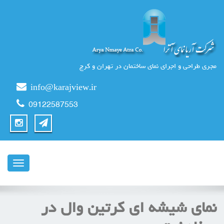
مجری طراحی و اجرای نمای ساختمان در تهران و کرج
info@karajview.ir
09122587553
ناوبری
نمای شيشه ای كرتين وال در