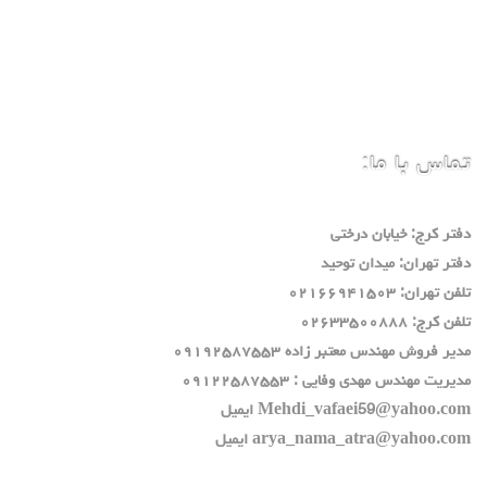
تماس با ما:
دفتر كرج: خيابان درختي
دفتر تهران: ميدان توحيد
تلفن تهران: ٠٢١٦٦٩٤١٥٠٣
تلفن كرج: ٠٢٦٣٣٥٠٠٨٨٨
مدير فروش مهندس معتبر زاده ٠٩١٩٢٥٨٧٥٥٣
مديريت مهندس مهدي وفايي : ٠٩١٢٢٥٨٧٥٥٣
Mehdi_vafaei59@yahoo.com ايميل
arya_nama_atra@yahoo.com ايميل