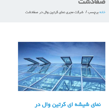
صفادشت
خانه
برچسب
شرکت مجری نمای کرتین وال در صفادشت
نمای شيشه ای كرتين وال در