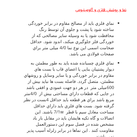
نما و پوشش فلزي و آلومینیومی
نماي فلزي باید از مصالح مقاوم در برابر خوردگی
ساخته شود یا پشت و جلوي آن توسط رنگ
محافظت شود یا به وسیله سایر مصالحی که از
خوردگی فلز جلوگیري میکند، اندود شود. حداقل
ضخامت اسمی این نوع نما 4/0 میلی متر براي
صفحات فولادي می باشد.
نماي فلزي چسبانده شده باید به طور مطمئن به
دیوار پشتیبان بنایی یا اعضاي قاب با بست هاي
مقاوم در برابر خوردگی و یا سایر وسایل و روشهاي
مطمئن، متصل گردد. فاصله بست ها نباید بیش از
600میلی متر در هر دو جهت عمودي و افقی باشد
در جایی که قطعات داراي مساحتی بیش از 4/0متر
مربع باشد براي هر قطعه باید حداقل 4بست در نظر
گرفته شود. بست هاي فلزي باید داراي حداقل
مساحت معادل سیم با قطر 7/1w باشند. این
اتصالات و گاه تکیه هایشان باید در مقابل بار باد
مشخص شده در فصل سوم این دستورالعمل
مقاومت کنند . این نماها در برابر زلزله آسیب پذیر
نمی باشند.