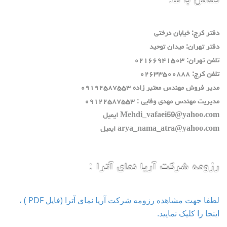
تماس با ما:
دفتر كرج: خيابان درختي
دفتر تهران: ميدان توحيد
تلفن تهران: ٠٢١٦٦٩٤١٥٠٣
تلفن كرج: ٠٢٦٣٣٥٠٠٨٨٨
مدير فروش مهندس معتبر زاده ٠٩١٩٢٥٨٧٥٥٣
مديريت مهندس مهدي وفايي : ٠٩١٢٢٥٨٧٥٥٣
Mehdi_vafaei59@yahoo.com ايميل
arya_nama_atra@yahoo.com ايميل
رزومه شرکت آریا نمای آترا :
لطفا جهت مشاهده رزومه شرکت آریا نمای آترا (فایل PDF ) ،
اینجا را کلیک نمایید.