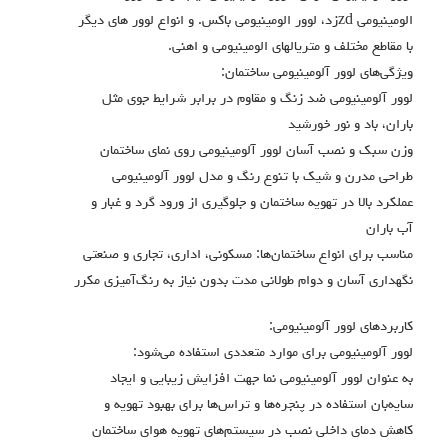
الومينيومي zdزد، لوور الومينيومي باكس. و انواع لوور هاي ديگر
با مقاطع مختلف و متريالهاي الومينيومي و اهني.
ویژگی‌های لوور آلومینیومی ساختمان:
لوور آلومینیومی ضد زنگ و مقاوم در برابر شرایط جوی مثل
باران، باد و نور خورشید
وزن سبک و نصب آسان لوور آلومینیومی روی نمای ساختمان
طراحی مدرن و شیک با تنوع رنگ و مدل لوور آلومینیومی
عملکرد بالا در تهویه ساختمان و جلوگیری از ورود گرد و غبار و
آب باران
مناسب برای انواع ساختمان‌ها: مسکونی، اداری، تجاری و صنعتی
نگهداری آسان و دوام طولانی مدت بدون نیاز به رنگ‌آمیزی مکرر
کاربردهای لوور آلومینیومی:
لوور آلومینیومی برای موارد متعددی استفاده می‌شود:
به عنوان لوور آلومینیومی نما جهت افزایش زیبایی و ایجاد
سایه‌بان استفاده در پنجره‌ها و تراس‌ها برای بهبود تهویه و
کاهش دمای داخلی نصب در سیستم‌های تهویه هوای ساختمان