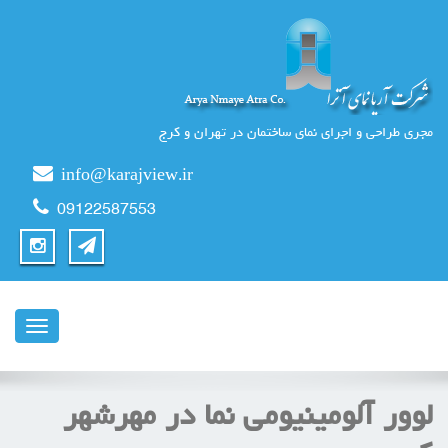
مجری طراحی و اجرای نمای ساختمان در تهران و کرج
info@karajview.ir
09122587553
ناوبری
لوور آلومینیومی نما در مهرشهر