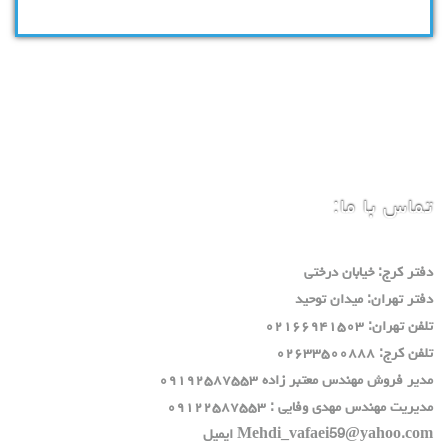
تماس با ما:
دفتر كرج: خيابان درختي
دفتر تهران: ميدان توحيد
تلفن تهران: ٠٢١٦٦٩٤١٥٠٣
تلفن كرج: ٠٢٦٣٣٥٠٠٨٨٨
مدير فروش مهندس معتبر زاده ٠٩١٩٢٥٨٧٥٥٣
مديريت مهندس مهدي وفايي : ٠٩١٢٢٥٨٧٥٥٣
Mehdi_vafaei59@yahoo.com ايميل