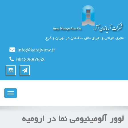
مجری طراحی و اجرای نمای ساختمان در تهران و کرج
info@karajview.ir
09122587553
ناوبری
لوور آلومینیومی نما در ارومیه