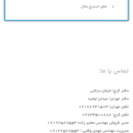
نمای استرچ متال
تماس با ما:
دفتر كرج: خيابان درختي
دفتر تهران: ميدان توحيد
تلفن تهران: ٠٢١٦٦٩٤١٥٠٣
تلفن كرج: ٠٢٦٣٣٥٠٠٨٨٨
مدير فروش مهندس معتبر زاده ٠٩١٩٢٥٨٧٥٥٣
مديريت مهندس مهدي وفايي : ٠٩١٢٢٥٨٧٥٥٣