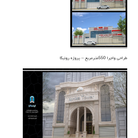
طراحی واجرا 550مترمربع – پروژه رونیکا