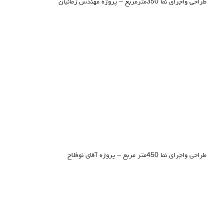
طراحی واجرای نما 350مترمربع – پروژه مهندس زمانیان
طراحی واجرای نما 450متر مربع – پروژه آقای نوفلاح