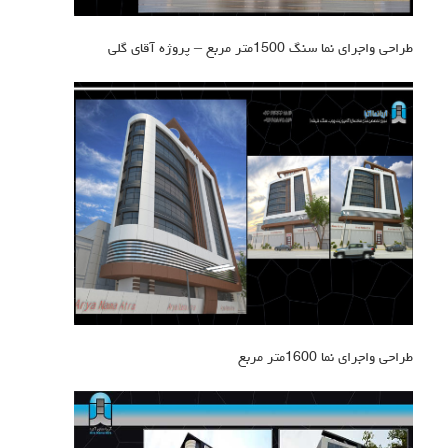
طراحی واجرای نما سنگ 1500متر مربع – پروژه آقای گلی
طراحی واجرای نما 1600متر مربع