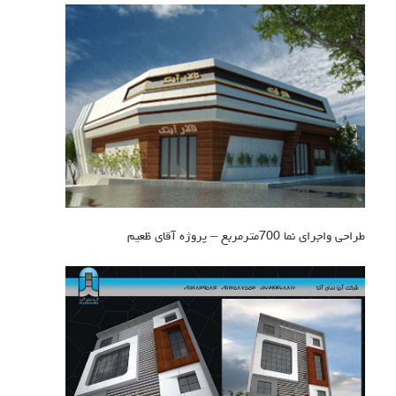
طراحی واجرای نما 700مترمربع – پروژه آقای ظعیم