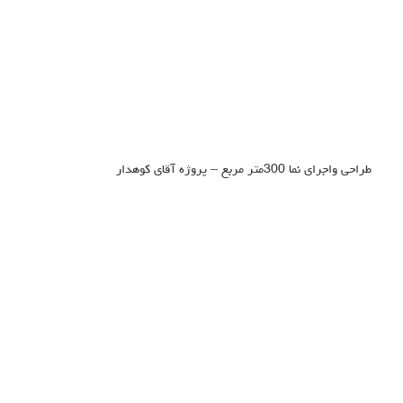
طراحی واجرای نما 300متر مربع – پروژه آقای کوهدار