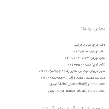
تماس با ما:
دفتر كرج: خيابان درختي
دفتر تهران: ميدان توحيد
تلفن تهران: ٠٢١٦٦٩٤١٥٠٣
تلفن كرج: ٠٢٦٣٣٥٠٠٨٨٨
مدير فروش مهندس معتبر زاده ٠٩١٩٢٥٨٧٥٥٣
مديريت مهندس مهدي وفايي : ٠٩١٢٢٥٨٧٥٥٣
Mehdi_vafaei59@yahoo.com ايميل
arya_nama_atra@yahoo.com ايميل