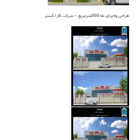
طراحی واجرای نما 250مترمربع – شرکت کارا گستر