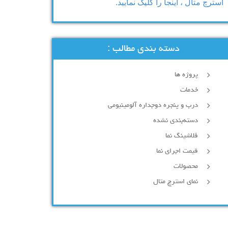
استرچ متال ، اینجا را کلیک نمایید.
دسته بندی مطالب :
پروژه ها
خدمات
درب و پنجره دوجداره آلومینیومی
دسته‌بندی نشده
فلاشینگ نما
قیمت اجرای نما
محصولات
نمای استرچ متال