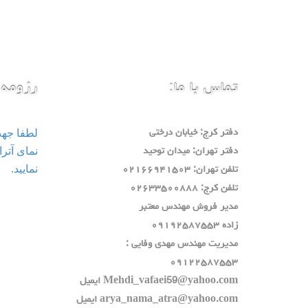
تماس با ما:
رزومه 
لطفا جه
دفتر كرج: خيابان درختي
دفتر تهران: ميدان توحيد
نمایید.
تلفن تهران: ٠٢١٦٦٩٤١٥٠٣
تلفن كرج: ٠٢٦٣٣٥٠٠٨٨٨
مدير فروش مهندس معتبر
زاده ٠٩١٩٢٥٨٧٥٥٣
مديريت مهندس مهدي وفايي :
٠٩١٢٢٥٨٧٥٥٣
Mehdi_vafaei59@yahoo.com ايميل
arya_nama_atra@yahoo.com ايميل