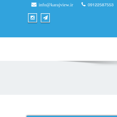
info@karajview.ir
09122587553