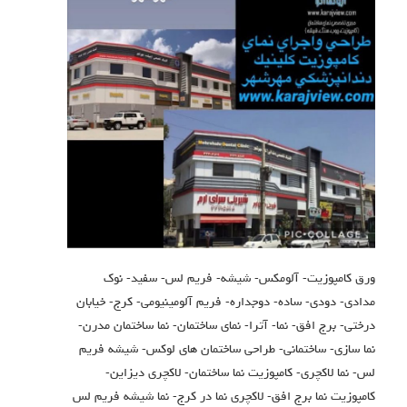
ورق کامپوزیت- آلومکس- شیشه- فریم لس- سفید- نوک
مدادی- دودی- ساده- دوجداره- فریم آلومینیومی- کرج- خیابان
درختی- برج افق- نما- آترا- نمای ساختمان- نما ساختمان مدرن-
نما سازی- ساختمانی- طراحی ساختمان های لوکس- شیشه فریم
لس- نما لاکچری- کامپوزیت نما ساختمان- لاکچری دیزاین-
کامپوزیت نما برج افق- لاکچری نما در کرج- نما شیشه فریم لس