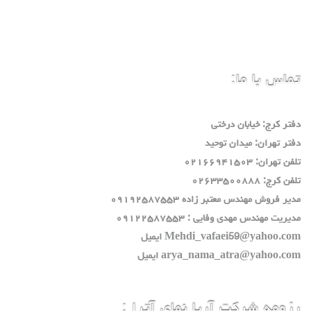
تماس با ما:
دفتر كرج: خيابان درختي
دفتر تهران: ميدان توحيد
تلفن تهران: ٠٢١٦٦٩٤١٥٠٣
تلفن كرج: ٠٢٦٣٣٥٠٠٨٨٨
مدير فروش مهندس معتبر زاده ٠٩١٩٢٥٨٧٥٥٣
مديريت مهندس مهدي وفايي : ٠٩١٢٢٥٨٧٥٥٣
Mehdi_vafaei59@yahoo.com ايميل
arya_nama_atra@yahoo.com ايميل
رزومه شرکت آریا نمای آترا :