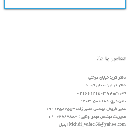
تماس با ما:
دفتر كرج: خيابان درختي
دفتر تهران: ميدان توحيد
تلفن تهران: ٠٢١٦٦٩٤١٥٠٣
تلفن كرج: ٠٢٦٣٣٥٠٠٨٨٨
مدير فروش مهندس معتبر زاده ٠٩١٩٢٥٨٧٥٥٣
مديريت مهندس مهدي وفايي : ٠٩١٢٢٥٨٧٥٥٣
Mehdi_vafaei59@yahoo.com ايميل