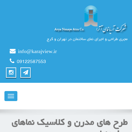
مجری طراحی و اجرای نمای ساختمان در تهران و کرج
info@karajview.ir
09122587553
ناوبری
طرح های مدرن و کلاسیک نماهای