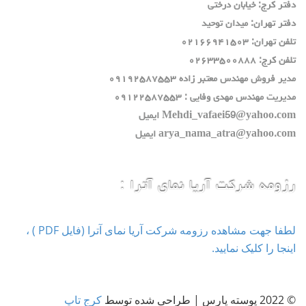
دفتر كرج: خيابان درختي
دفتر تهران: ميدان توحيد
تلفن تهران: ٠٢١٦٦٩٤١٥٠٣
تلفن كرج: ٠٢٦٣٣٥٠٠٨٨٨
مدير فروش مهندس معتبر زاده ٠٩١٩٢٥٨٧٥٥٣
مديريت مهندس مهدي وفايي : ٠٩١٢٢٥٨٧٥٥٣
Mehdi_vafaei59@yahoo.com ايميل
arya_nama_atra@yahoo.com ايميل
رزومه شرکت آریا نمای آترا :
لطفا جهت مشاهده رزومه شرکت آریا نمای آترا (فایل PDF ) ،
اینجا را کلیک نمایید.
© 2022 پوسته پارس | طراحی شده توسط
کرج تاپ