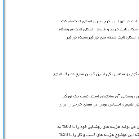
لایت در تهران و کرج،مجری اسکای لایت،شرکت
اسکای لایت،خرید و فروش اسکای لایت،فروشگاه
اسکای لایت،شبکه های نورگیر،شبکه نورگیر
سکونی و صنعتی یکی از بزرگترین منابع مصرف انرژی
ط به تامین روشنایی آن ساختمان است. نصب یک نورگیر
‌ با نور طبیعی‌، احساس بودن در فضای خارجی‌ را برای
برآورد وزارت انرژی ایالات متحده نشان می دهد که هر سازمان می تواند هزینه های روشنایی خود را تا 80% به
طور موثر با استفاده از پنل های پنجره های سقفی کاهش دهد که این موضوع هزینه های کسب و کار را تا 33%