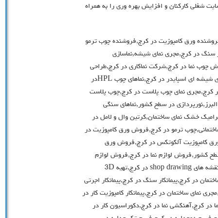
ت شغلی کارکنان و افزایش بهره وری را به همراه
,فروشنده ورق کامپوزیت در کرج,فروشنده چوب ترمو
کار سنگ در کرج,مجری نمای شیشه,نماسازی
ش چوب نما در کرج,شرکت نماکاری در کرج,طراحی
نمای ساختمان در کرج,ورق کامپوزیت در استان البرز,مجری نمای شیشه ای اسپایدر در کرج,نماهای چوب HPLدر
ختمان در کرج,مجری نمای چوب پلاست در کرج,چوب پلاست
البرز,نورپردازی در سطح کشور,نماهای سنگی
میک خشک نمای ساختمان,کرتین وال و لامل در
ختمانی,چوب ترمو در کرج,فروش ورق کامپوزیت در
رق کامپوزیت آلکوتکس در کرج,فروش ورق
سطح کشور,فروش لوازم نما در کرج,فروش لوازم
اجرای نما در کرج,فروش لوازم اجرای نما در سطح کشور,تهیه نقشه های shop drawing در کرج,تهیه 3D
انکار ساختمان در کرج,پیمانکار سنگ در کرج,پیمانکار اجرتی
ری نمای ساختمان در کرج,پیمانکار کامپوزیت کار در
نما در کرج,آهنکشی نما در کرج,دکوراسیون کار در