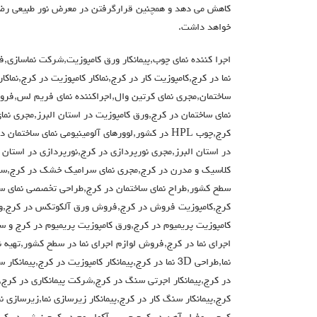
کاهش می دهد و همچنین قرارگرفتن در معرض نور طبیعی رضای
خواهد داشت.
اجرا کننده نمای چوب,پیمانکار ورق کامپوزیت,شرکت نماسازی
نما در کرج,کامپوزیت کار در کرج,نماکار کامپوزیت در کرج,نما
ساختمان,مجری نمای کرتین وال,اجراکننده نمای فریم لس,فرو
کرج,چوب HPL در کشور,لوورهای آلومینیومی نمای سا
در استان البرز,مجری نورپردازی در کرج,نورپردازی در استان 
کلاسیک و مدرن در کرج,مجری نمای سرامیک خشک در کرج,سرا
سطح کشور,طراح نمای ساختمان در کرج,طراحی تخصصی نمای سا
کرج,کامپوزیت فروش در کرج,فروش ورق آلکوتکس در کرج,و
کامپوزیت پریمیوم در کرج,ورق کامپوزیت پریمیوم در کرج و 
نما,طراحی 3D نما در کرج,پیمانکار کامپوزیت در کرج,پیم
در کرج,پیمانکار اجرتی سنگ در کرج,شرکت پیمانکاری در کرج,مج
کرج,پیمانکار سنگ کار در کرج,پیمانکار زیرسازی نما,زیرسازی 