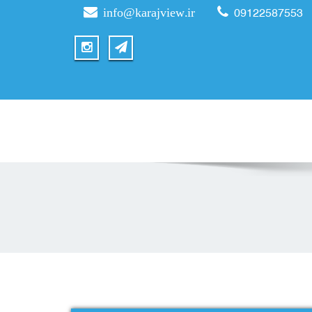
info@karajview.ir
09122587553