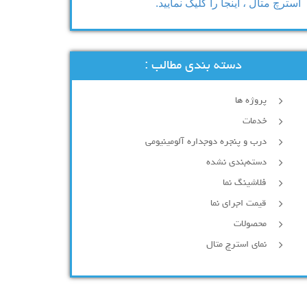
استرچ متال ، اینجا را کلیک نمایید.
دسته بندی مطالب :
پروژه ها
خدمات
درب و پنجره دوجداره آلومینیومی
دسته‌بندی نشده
فلاشینگ نما
قیمت اجرای نما
محصولات
نمای استرچ متال