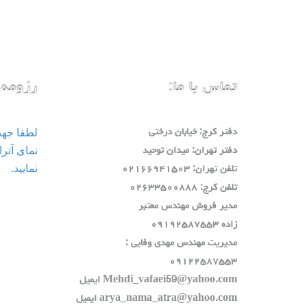
تماس با ما:
رزومه 
لطفا جه
دفتر كرج: خيابان درختي
دفتر تهران: ميدان توحيد
نمایید.
تلفن تهران: ٠٢١٦٦٩٤١٥٠٣
تلفن كرج: ٠٢٦٣٣٥٠٠٨٨٨
مدير فروش مهندس معتبر
زاده ٠٩١٩٢٥٨٧٥٥٣
مديريت مهندس مهدي وفايي :
٠٩١٢٢٥٨٧٥٥٣
Mehdi_vafaei59@yahoo.com ايميل
arya_nama_atra@yahoo.com ايميل