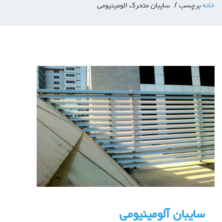
خانه
برچسب
سایبان متحرک الومینیومی
سایبان آلومینیومی