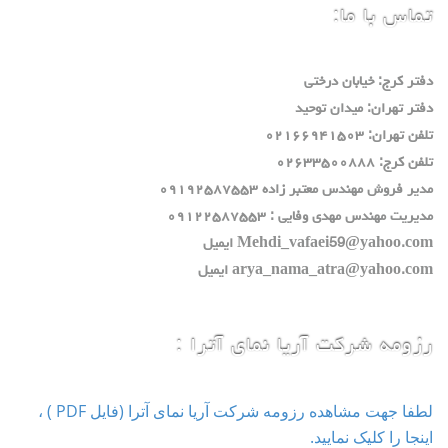
تماس با ما:
دفتر كرج: خيابان درختي
دفتر تهران: ميدان توحيد
تلفن تهران: ٠٢١٦٦٩٤١٥٠٣
تلفن كرج: ٠٢٦٣٣٥٠٠٨٨٨
مدير فروش مهندس معتبر زاده ٠٩١٩٢٥٨٧٥٥٣
مديريت مهندس مهدي وفايي : ٠٩١٢٢٥٨٧٥٥٣
Mehdi_vafaei59@yahoo.com ايميل
arya_nama_atra@yahoo.com ايميل
رزومه شرکت آریا نمای آترا :
لطفا جهت مشاهده رزومه شرکت آریا نمای آترا (فایل PDF ) ،
اینجا را کلیک نمایید.