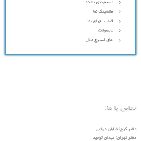
دسته‌بندی نشده
فلاشینگ نما
قیمت اجرای نما
محصولات
نمای استرچ متال
تماس با ما:
دفتر كرج: خيابان درختي
دفتر تهران: ميدان توحيد