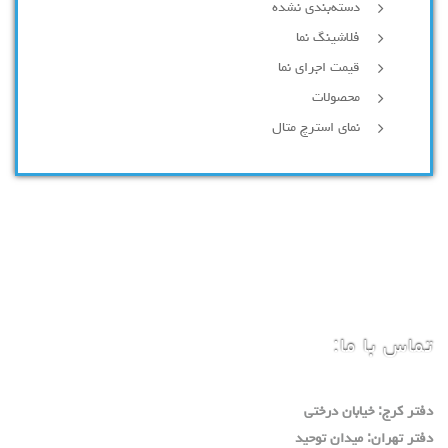
دسته‌بندی نشده
فلاشینگ نما
قیمت اجرای نما
محصولات
نمای استرچ متال
تماس با ما:
دفتر كرج: خيابان درختي
دفتر تهران: ميدان توحيد