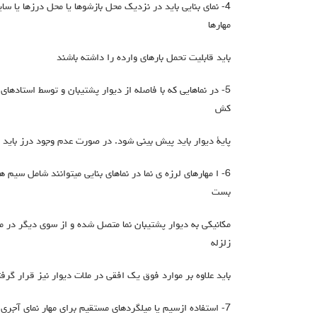
4- نماي بنایی باید در نزدیک محل بازشوها یا محل درزها یا سا
مهارها
باید قابلیت تحمل بارهاي وارده را داشته باشند
5- در نماهایی که با فاصله از دیوار پشتیبان و توسط استادها
کش
پایۀ دیوار باید پیش بینی شود. در صورت عدم وجود درز باید 
6- ا مهارهاي لرزه ي نما در نماهاي بنایی میتوانند شامل سیم
بست
مکانیکی به دیوار پشتیبان نما متصل شده و از سوي دیگر در ملا
زلزله
باید علاوه بر موارد فوق یک افقی در ملات دیوار نیز قرار گرفت
7- استفاده ازسیم یا میلگردهای مستقیم برای مهار نمای آجری