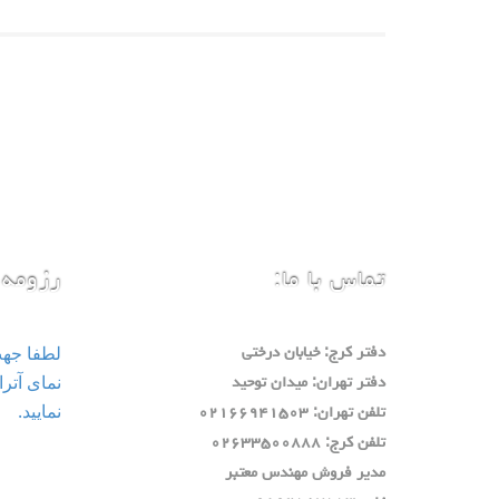
تماس با ما:
رزومه 
لطفا جه
دفتر كرج: خيابان درختي
دفتر تهران: ميدان توحيد
نمایید.
تلفن تهران: ٠٢١٦٦٩٤١٥٠٣
تلفن كرج: ٠٢٦٣٣٥٠٠٨٨٨
مدير فروش مهندس معتبر