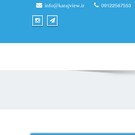
info@karajview.ir
09122587553