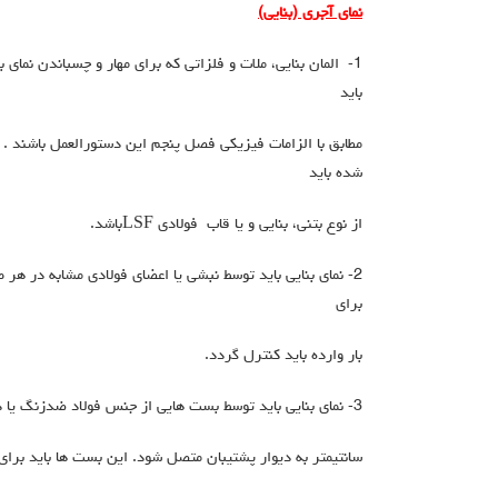
نماي آجري
(بنایی)
1- المان بنایی، ملات و فلزاتی که براي مهار و چسباندن نماي 
باید
مطابق با الزامات فیزیکی فصل پنجم این دستورالعمل باشند . د
شده باید
از نوع بتنی، بنایی و یا قاب فولادي LSFباشد.
2- نماي بنایی باید توسط نبشی یا اعضاي فولادي مشابه در هر ط
براي
بار وارده باید کنترل گردد.
3- نماي بنایی باید توسط بست هایی از جنس فولاد ضدزنگ یا داراي پوشش گالوانیزه در فواصل کمتر یا مساوي 60
سانتیمتر به دیوار پشتیبان متصل شود. این بست ها باید براي