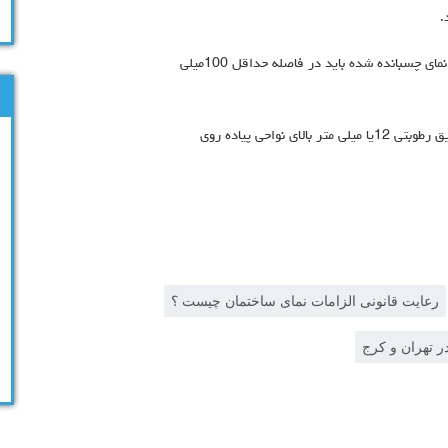
.
10-ب: فواصل مجاز در دیوارهاي پشتیبان داراي استاد فلزي، نماي چسبانده شده باید در فاصله حداقل 100میلی
رعایت قانونی الزامات نمای ساختمان چیست ؟
ر تهران و کرج