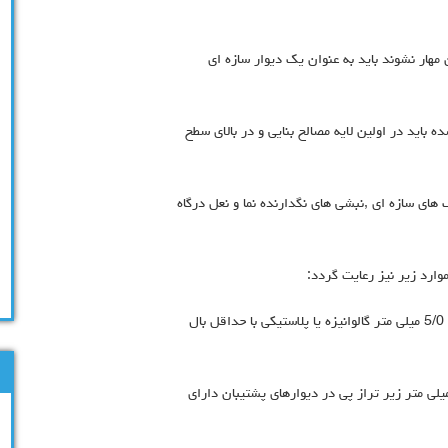
 مهار نشوند باید به عنوان یک دیوار سازه ای
 باید در اولین لایه مصالح بنایی و در بالاي سطح
ف های سازه ای ,نبشی هاي نگدارنده نما و نعل درگاه
10الف-: درزپوش درتراز پی :یک درزپوش با حداقل ضخامت 5/0 میلی متر گالوانیزه یا پلاستیکی با حداقل بال
ودي با ارتفاع میلی 90میلی متر نصب گردد و تا حداقل 25میلی متر زیر تراز پی در دیوارهای پشتیبان داراي