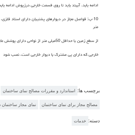
ادامه یابد. آببند باید تا روي قسمت خارجی درزپوش ادامه یابد
متر
از سطح زمین یا حداقل 50میلی متر از نواحی داراي پوشش عایق رطوبتی 12یا میلی متر بالاي نواحی پیاده روي
خارجی که داراي پی مشترك با دیوار خارجی است، نصب شود
برچسب ها:
استاندارد و مقررات مصالح نمای ساختمان
مصالح مجاز برای نمای ساختمان
نمای مجاز ساختمان د
دسته:
خدمات