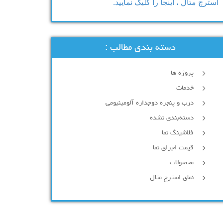
استرچ متال ، اینجا را کلیک نمایید.
دسته بندی مطالب :
پروژه ها
خدمات
درب و پنجره دوجداره آلومینیومی
دسته‌بندی نشده
فلاشینگ نما
قیمت اجرای نما
محصولات
نمای استرچ متال