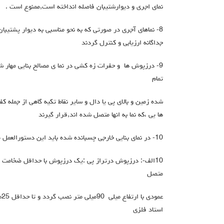
نمای اجری و دیوارشتیبان فاصله انداخته است,ممنوع است .
8- نماهای آجري در صورتي که به نحو مناسبی به دیوار پشتیبان
جداگانه ارزیابی و کنترل گردند
9- درزپوش ها و حفرات زه کشی در نما ي مصالح بنایی مهار شده
تمام
شده زمین و بالاي پی یا دال و سایر نقاط تکیه گاهی از جمله ک
ها يی ،که نما به انها متصل شده اند,قرار گیرند
10- در نماي بنایی خارجی چسبانده شده باید این دستورالعمل موارد زیر نیز رعایت گردد:
متصل
عم
استاد فلزي