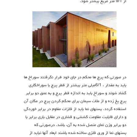
از 9/1 متر مربع بیشتر شود.
در صورتی که پرچ ها محکم در جاي خود قرار نگرفتند سوراخ ها
باید به مقدار ، 6/1میلی متر بیشتر از قطر پرچ با سوراخکاري
گشاد شوند و سوراخ باید به اندازه قطر پرچ و به عمق دو برابر
پرچ پخ زده و از ملات سیمان براي محکم کردن پرچ در مکان آن
استفاده گردد. بستهاي نما باید از فلزات مقاوم در برابر خوردگی
و داراي قابلیت مقاومت کششی و فشاري در مقابل باري برابر با
دو برابر وزن نماي متصل شده به آن، باشد. درصورتی که
بستهاي نما از ورق فلزي ساخته شده باشند ابعاد آنها نباید از