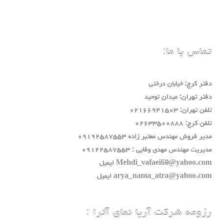
تماس با ما:
دفتر كرج: خيابان درختي
دفتر تهران: ميدان توحيد
تلفن تهران: ٠٢١٦٦٩٤١٥٠٣
تلفن كرج: ٠٢٦٣٣٥٠٠٨٨٨
مدير فروش مهندس معتبر زاده ٠٩١٩٢٥٨٧٥٥٣
مديريت مهندس مهدي وفايي : ٠٩١٢٢٥٨٧٥٥٣
Mehdi_vafaei59@yahoo.com ايميل
arya_nama_atra@yahoo.com ايميل
رزومه شرکت آریا نمای آترا :