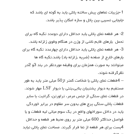
1-جزییات نماهای پیش ساخته پانلی باید به گونه ای باشد که
جابجایی نسبیی بین پانل و سازه امکان پذیر باشد.
2- هر قطعه نمای پانلی باید حداقل دارای دوعدد تکیه گاه برای
تحمل بارهای قایم ناشی از وزن در هنگام وقوق زلزله باشد.
3- هر قطعه نمای پانلی باید حداقل دارای چهارعدد تکیه گاه برای
بارهای خارج از صفحه (ضربه ,زلزله باد) باشد.تکیه گاه ها
میتوانند به صورت همزمان براي وظیفه موردنظر در بند 3و 2در
نظرگرفته شوند.
– 4قطعات نماي پانلی با ضخامت کمتر از50 میلی متر باید به طور
مستقیم به دیوار پشتیبان بنایی,بتنی یا دیوار LSF مهار شوند.
در قطعات نماي سنگی از جنس مرمر، تراورتن، گرانیت یا سایر
قطعات پانلی سنگی پرچ های بدون سر مقاوم در برابر خوردگی
باید در داخل سوراخهاي واقع در یک سوم میانی لبه قطعات و با
فواصل حداکثر 600 میلی متر بر روي محیط هر قطعه و حداقل
4بست براي هر قطعه از نما قرار گیرند. مساحت نماي پانلی نباید