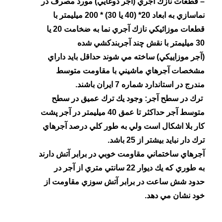
– قطعات نازك
آجر
ي (آجر دوغايي) مورد مصرف در
نماسازي به ابعاد 20* (40 يا 30) * 200 ميليمتر با
قطعات موزائيكي نازك
آجري
نما به ضخامت 20 يا
30 ميليمتر با نقش چند آجربندكشي شده
(آجر موزاييكي) ساخته مي شوند حداقل بايد داراي
مشخصات
آجر
هاي ماشيني با مقاومت متوسط
مندرج در استاندارد شماره 7 ايران باشند.
ترك در سطح آجر: وجود يك ترك عميق در سطح
متوسط آجر حداكثر تا عمق 40 ميليمتر در آجر پشت
كار بلا اشكال است ولي به طور كلي درصد
آجر
هاي
ترك دار نبايد بيشتر از 25 باشد.
آجر
هاي ساختماني مقاومت خوبي در برابر آتش دارند
به طوري كه يك ديوار 22 سانتي متري از آجر در
حدود شش ساعت در برابر آتش سوزي مقاومت از
خود نشان مي دهد.