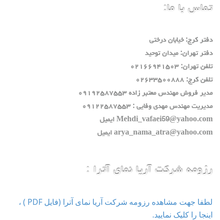
تماس با ما:
دفتر كرج: خيابان درختي
دفتر تهران: ميدان توحيد
تلفن تهران: ٠٢١٦٦٩٤١٥٠٣
تلفن كرج: ٠٢٦٣٣٥٠٠٨٨٨
مدير فروش مهندس معتبر زاده ٠٩١٩٢٥٨٧٥٥٣
مديريت مهندس مهدي وفايي : ٠٩١٢٢٥٨٧٥٥٣
Mehdi_vafaei59@yahoo.com ايميل
arya_nama_atra@yahoo.com ايميل
رزومه شرکت آریا نمای آترا :
لطفا جهت مشاهده رزومه شرکت آریا نمای آترا (فایل PDF ) ،
اینجا را کلیک نمایید.