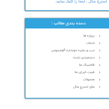
استرچ متال ، اینجا را کلیک نمایید.
دسته بندی مطالب :
پروژه ها
خدمات
درب و پنجره دوجداره آلومینیومی
دسته‌بندی نشده
فلاشینگ نما
قیمت اجرای نما
محصولات
نمای استرچ متال