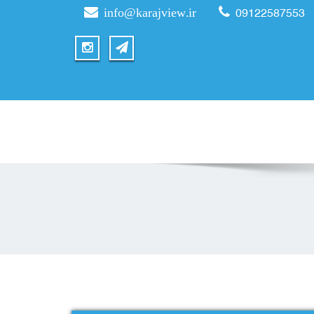
info@karajview.ir
09122587553