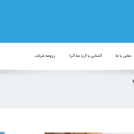
تماس با ما
آشنایی با آریا نما آترا
رزومه شرکت