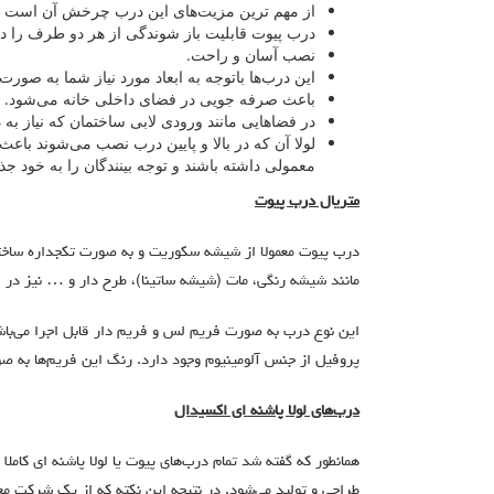
از مهم ترین مزیت‌های این درب چرخش آن است که می‌تواند 0 تا 0
درب پیوت قابلیت باز شوندگی از هر دو طرف را دا
نصب آسان و راحت.
این درب‌ها باتوجه به ابعاد مورد نیاز شما به صو
باعث صرفه جویی در فضای داخلی خانه می‌شود.
در فضاهایی مانند ورودی لابی ساختمان که نیاز به
لولا آن که در بالا و پایین درب نصب می‌شوند باع
معمولی داشته باشند و توجه بینندگان را به خود جذ
متریال درب پیوت
درب پیوت معمولا از شیشه سکوریت و به صورت تکجداره ساخته 
مانند شیشه رنگی، مات (شیشه ساتینا)، طرح دار و … نیز در ا
این نوع درب به صورت فریم لس و فریم دار قابل اجرا می‌باشن
پروفیل از جنس آلومینیوم وجود دارد. رنگ این فریم‌ها به صور
درب‌های لولا پاشنه ای اکسیدال
همانطور که گفته شد تمام درب‌های پیوت یا لولا پاشنه ای کام
طراحی و تولید می‌شود. در نتیجه این نکته که از یک شرکت مع