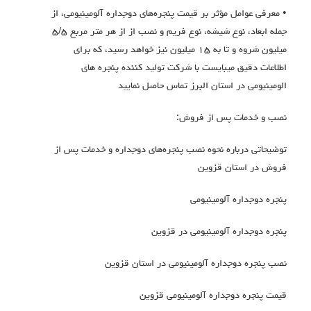
• معرفی عوامل مؤثر بر قیمت پنجره‌های دوجداره آلومینیومی، از
جمله ابعاد، نوع شیشه، نوع فریم و نصب از از هر متر مربع ٥/٥
ميليون شروه و تا به ١٥ ميليون نيز خواهد رسيد، كه براي
اطلاعات دقيق ميبايست با شركت توليد كننده پنجره هاي
الومينيومي در استان البرز تماس حاصل نماييد
نصب و خدمات پس از فروش:
توضیحاتی درباره نحوه نصب پنجره‌های دوجداره و خدمات پس از
فروش در استان قزوین
پنجره دوجداره آلومینیومی
پنجره دوجداره آلومینیومی در قزوین
نصب پنجره دوجداره آلومینیومی در استان قزوین
قیمت پنجره دوجداره آلومینیومی قزوین