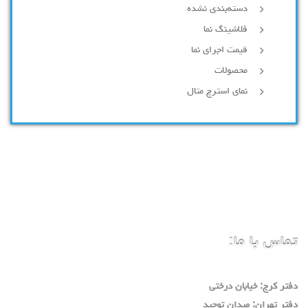
دسته‌بندی نشده
فلاشینگ نما
قیمت اجرای نما
محصولات
نمای استرچ متال
تماس با ما:
دفتر كرج: خيابان درختي
دفتر تهران: ميدان توحيد