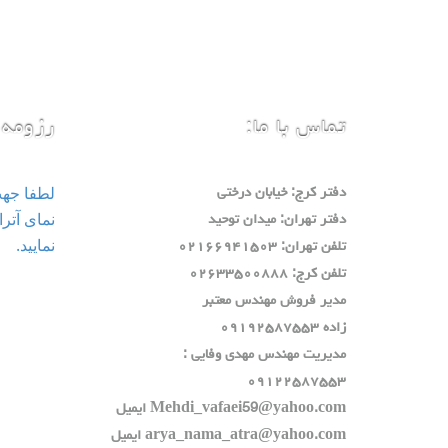
تماس با ما:
رزومه 
لطفا جه
دفتر كرج: خيابان درختي
دفتر تهران: ميدان توحيد
نمایید.
تلفن تهران: ٠٢١٦٦٩٤١٥٠٣
تلفن كرج: ٠٢٦٣٣٥٠٠٨٨٨
مدير فروش مهندس معتبر
زاده ٠٩١٩٢٥٨٧٥٥٣
مديريت مهندس مهدي وفايي :
٠٩١٢٢٥٨٧٥٥٣
Mehdi_vafaei59@yahoo.com ايميل
arya_nama_atra@yahoo.com ايميل