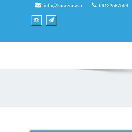
info@karajview.ir
09122587553