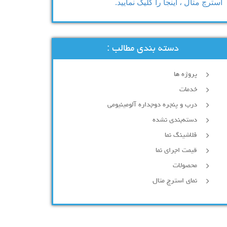
استرچ متال ، اینجا را کلیک نمایید.
دسته بندی مطالب :
پروژه ها
خدمات
درب و پنجره دوجداره آلومینیومی
دسته‌بندی نشده
فلاشینگ نما
قیمت اجرای نما
محصولات
نمای استرچ متال