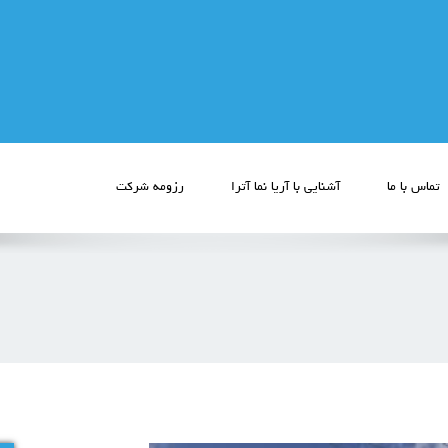
تماس با ما
آشنایی با آریا نما آترا
رزومه شرکت