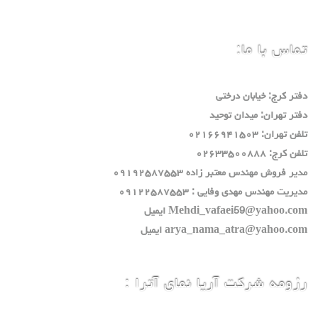
تماس با ما:
دفتر كرج: خيابان درختي
دفتر تهران: ميدان توحيد
تلفن تهران: ٠٢١٦٦٩٤١٥٠٣
تلفن كرج: ٠٢٦٣٣٥٠٠٨٨٨
مدير فروش مهندس معتبر زاده ٠٩١٩٢٥٨٧٥٥٣
مديريت مهندس مهدي وفايي : ٠٩١٢٢٥٨٧٥٥٣
Mehdi_vafaei59@yahoo.com ايميل
arya_nama_atra@yahoo.com ايميل
رزومه شرکت آریا نمای آترا :