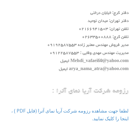
دفتر كرج: خيابان درختي
دفتر تهران: ميدان توحيد
تلفن تهران: ٠٢١٦٦٩٤١٥٠٣
تلفن كرج: ٠٢٦٣٣٥٠٠٨٨٨
مدير فروش مهندس معتبر زاده ٠٩١٩٢٥٨٧٥٥٣
مديريت مهندس مهدي وفايي : ٠٩١٢٢٥٨٧٥٥٣
Mehdi_vafaei59@yahoo.com ايميل
arya_nama_atra@yahoo.com ايميل
رزومه شرکت آریا نمای آترا :
لطفا جهت مشاهده رزومه شرکت آریا نمای آترا (فایل PDF ) ،
اینجا را کلیک نمایید.