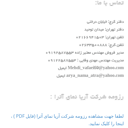
تماس با ما:
دفتر كرج: خيابان درختي
دفتر تهران: ميدان توحيد
تلفن تهران: ٠٢١٦٦٩٤١٥٠٣
تلفن كرج: ٠٢٦٣٣٥٠٠٨٨٨
مدير فروش مهندس معتبر زاده ٠٩١٩٢٥٨٧٥٥٣
مديريت مهندس مهدي وفايي : ٠٩١٢٢٥٨٧٥٥٣
Mehdi_vafaei59@yahoo.com ايميل
arya_nama_atra@yahoo.com ايميل
رزومه شرکت آریا نمای آترا :
لطفا جهت مشاهده رزومه شرکت آریا نمای آترا (فایل PDF ) ،
اینجا را کلیک نمایید.