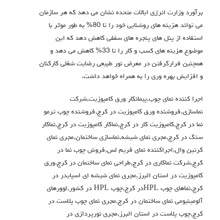
برآورد وزارت انرژی ایالات متحده نشان می دهد که هر سازمان
می تواند هزینه های روشنایی خود را تا 80% به طور موثر با
استفاده از پنل های پنجره های سقفی کاهش دهد که این
موضوع هزینه های کسب و کار را تا 33% کاهش می دهد و
همچنین قرارگرفتن در معرض نور طبیعی رضایت شغلی کارکنان
و افزایش بهره وری را به همراه خواهد داشت.
اجرا کننده نمای چوب,پیمانکار ورق کامپوزیت,شرکت
نماسازی,فروشنده ورق کامپوزیت در کرج,فروشنده چوب ترمو
نما در کرج,کامپوزیت کار در کرج,نماکار کامپوزیت در کرج,نماکار
سنگ در کرج,مجری نمای شیشه,نماسازی ساختمان,مجری نمای
کرتین وال,اجراکننده نمای فریم لس,فروش چوب نما در
کرج,شرکت نماکاری در کرج,طراحی نمای ساختمان در کرج,ورق
کامپوزیت در استان البرز,مجری نمای شیشه ای اسپایدر در
کرج,نماهای چوب HPLدر کرج,چوب HPL در کشور,لوورهای
آلومینیومی نمای ساختمان در کرج,مجری نمای چوب پلاست در
کرج,چوب پلاست در استان البرز,مجری نورپردازی در