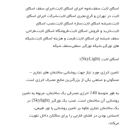
اسکای لایت سقف،نحوه اجرای اسکای لایت،اجرای سقف اسکای
لایت در تهران و کرج،مجری اسکای لایت،شرکت اجرای اسکای
لایت،شیشه اسکای لایت،سازه اسکای لایت،نصب اسکای
لایت،خرید و فروش اسکای لایت،فروشگاه اسکای لایت،طراحی
سقف شیشه ای اسکای لایت،قیمت و هزینه اسکای لایت،شبکه
های نورگیر،شبکه نورگیر سقفی،سقف شبکه
اسکای لایت (SkyLight):
تامین انرژی مورد نیاز جهت روشنایی ساختمان های تجاری –
مسکونی و صنعتی یکی از بزرگترین منابع مصرف انرژی است.
به طور متوسط 40٪ انرژی مصرفی یک ساختمان، مربوط به تامین
روشنایی آن ساختمان است. نصب یک نورگیر (Skylight) در
یک ساختمان تجاری علاوه بر تامین روشنایی‌ با نور طبیعی‌،
احساس بودن در فضای خارجی‌ را برای ساکنان داخل تقویت
می‌کند.