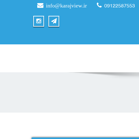
info@karajview.ir
09122587553