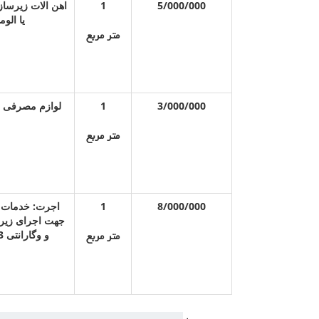
1
5/000/000
یا الو
متر مربع
3/000/000
1
لوازم مصرفی و 
متر مربع
8/000/000
1
اجرت: خدمات م
جهت اجرای زیر
و وگارانتی 3 ساله شرکتی از صفر تا صد
متر مربع