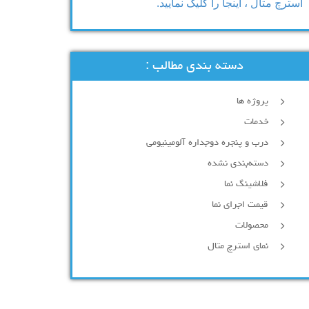
استرچ متال ، اینجا را کلیک نمایید.
دسته بندی مطالب :
پروژه ها
خدمات
درب و پنجره دوجداره آلومینیومی
دسته‌بندی نشده
فلاشینگ نما
قیمت اجرای نما
محصولات
نمای استرچ متال