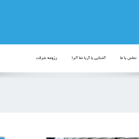
تماس با ما
آشنایی با آریا نما آترا
رزومه شرکت