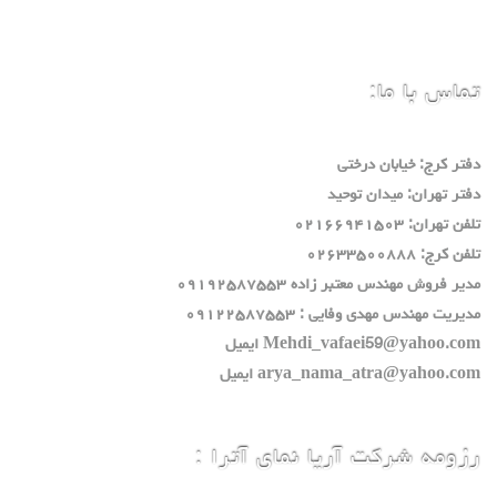
تماس با ما:
دفتر كرج: خيابان درختي
دفتر تهران: ميدان توحيد
تلفن تهران: ٠٢١٦٦٩٤١٥٠٣
تلفن كرج: ٠٢٦٣٣٥٠٠٨٨٨
مدير فروش مهندس معتبر زاده ٠٩١٩٢٥٨٧٥٥٣
مديريت مهندس مهدي وفايي : ٠٩١٢٢٥٨٧٥٥٣
Mehdi_vafaei59@yahoo.com ايميل
arya_nama_atra@yahoo.com ايميل
رزومه شرکت آریا نمای آترا :