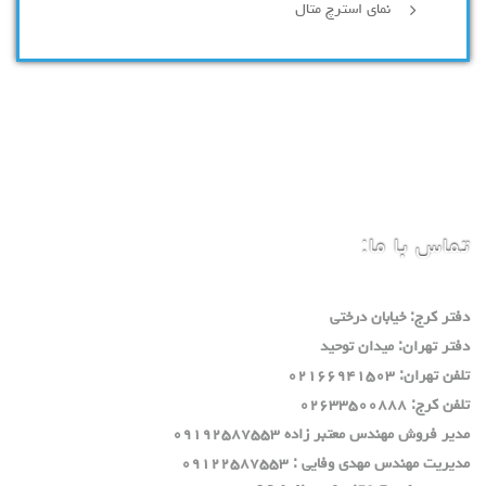
نمای استرچ متال
تماس با ما:
دفتر كرج: خيابان درختي
دفتر تهران: ميدان توحيد
تلفن تهران: ٠٢١٦٦٩٤١٥٠٣
تلفن كرج: ٠٢٦٣٣٥٠٠٨٨٨
مدير فروش مهندس معتبر زاده ٠٩١٩٢٥٨٧٥٥٣
مديريت مهندس مهدي وفايي : ٠٩١٢٢٥٨٧٥٥٣