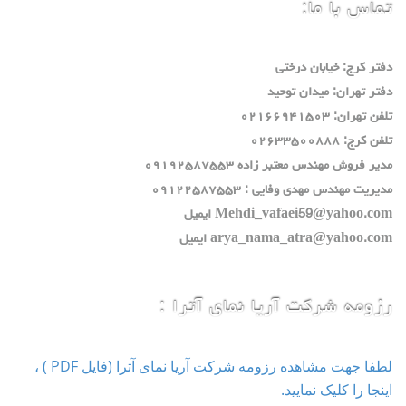
س با ما:
 كرج: خيابان درختي
 تهران: ميدان توحيد
ران: ٠٢١٦٦٩٤١٥٠٣
: ٠٢٦٣٣٥٠٠٨٨٨
فروش مهندس معتبر زاده ٠٩١٩٢٥٨٧٥٥٣
ت مهندس مهدي وفايي : ٠٩١٢٢٥٨٧٥٥٣
Mehdi_vafaei59@yahoo ايميل
arya_nama_atra@yahoo ايميل
مه شرکت آریا نمای آترا :
لطفا جهت مشاهده رزومه شرکت آریا نمای آترا (فایل PDF ) ،
ا را کلیک نمایید.