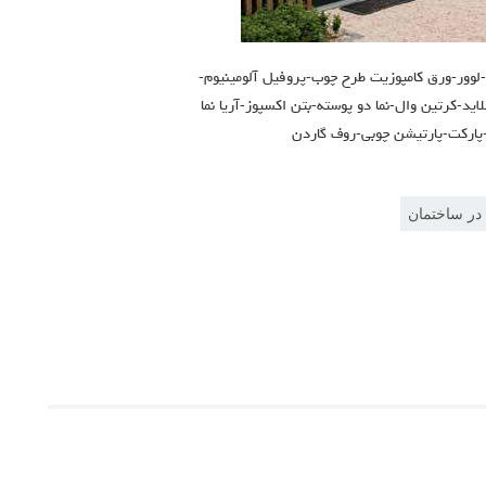
-لوور-ورق کامپوزیت طرح چوب-پروفیل آلومینیوم-
د-کرتین وال-نما دو پوسته-بتن اکسپوز-آریا نما
پارکت-پارتیشن چوبی-روف گاردن
در ساختمان