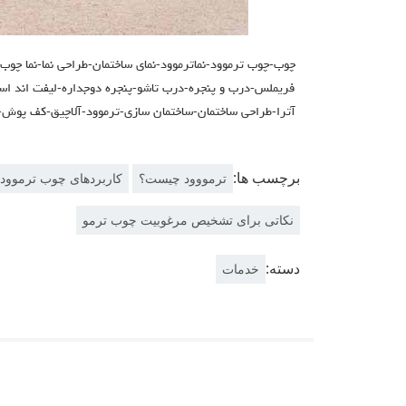
چوب-چوب ترموود-نماترموود-نمای ساختمان-طراحی نما-نما چوب
فریملس-درب و پنجره-درب تاشو-پنجره دوجداره-لیفت اند اسلای
آترا-طراحی ساختمان-ساختمان سازی-ترموود-آلاچیق-کف پوش-
برچسب ها:
ترمووود چیست؟
کاربردهای چوب ترموود 
نکاتی برای تشخیص مرغوبیت چوب ترمو
دسته:
خدمات