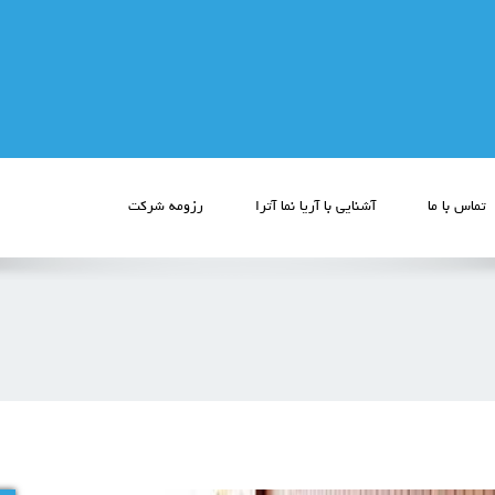
تماس با ما
آشنایی با آریا نما آترا
رزومه شرکت