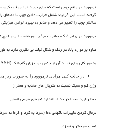
ترمووود در واقع چوبی است که برای بهبود خواص فیزیکی و م
گرفته است. این فرآیند شامل حرارت دادن چوب تا دماهای بال
ساختار چوب را تغییر می دهد و منجر به بهبود خواص فیزیکی 
ترمووود در برابر کپک، حشرات موذی، موریانه، ساس و قارچ نی
علاوه بر موارد بالا، در رنگ و شکل ثبات بی نظیری دارد به طو
به طور کلی برای تولید آن از جنس چوب زبان گنجشک (ASH) و چوب گونه کاج(PINE) استفاده می شود.
در حالت کلی مزایای ترمووود را به صورت زیر می
وزن کم و سبک نسبت به متریال های مشابه و همتراز
حفظ رطوبت محیط در حد استاندارد نیازهای طبیعی انسان
نرمال کردن تغییرات ناگهانی دما (سرما به گرما و گرما به سرما
نصب سریعتر و تمیزتر