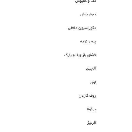
کف و کفپوش
دیوارپوش
دکوراسیون داخلی
پله و نرده
فضای باز ویلا و پارک
آلاچیق
لوور
روف گاردن
پرگولا
قرنیز