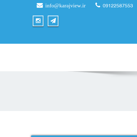
info@karajview.ir
09122587553