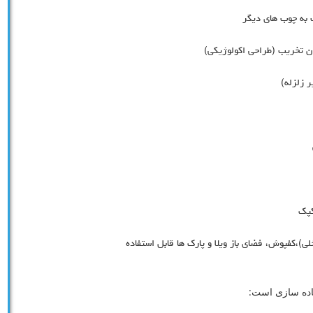
 به چوب های دیگر
ن تخریب (طراحی اکولوژیکی)
 زلزله)
کپک
ی)،کفپوش، فضای باز ویلا و پارک ها قابل استفاده
یاده سازی است: