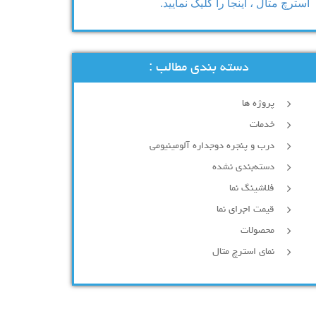
استرچ متال ، اینجا را کلیک نمایید.
دسته بندی مطالب :
پروژه ها
خدمات
درب و پنجره دوجداره آلومینیومی
دسته‌بندی نشده
فلاشینگ نما
قیمت اجرای نما
محصولات
نمای استرچ متال