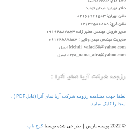
دفتر كرج: خيابان درختي
دفتر تهران: ميدان توحيد
تلفن تهران: ٠٢١٦٦٩٤١٥٠٣
تلفن كرج: ٠٢٦٣٣٥٠٠٨٨٨
مدير فروش مهندس معتبر زاده ٠٩١٩٢٥٨٧٥٥٣
مديريت مهندس مهدي وفايي : ٠٩١٢٢٥٨٧٥٥٣
Mehdi_vafaei59@yahoo.com ايميل
arya_nama_atra@yahoo.com ايميل
رزومه شرکت آریا نمای آترا :
لطفا جهت مشاهده رزومه شرکت آریا نمای آترا (فایل PDF ) ،
اینجا را کلیک نمایید.
© 2022 پوسته پارس | طراحی شده توسط
کرج تاپ