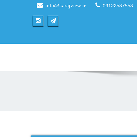
info@karajview.ir
09122587553