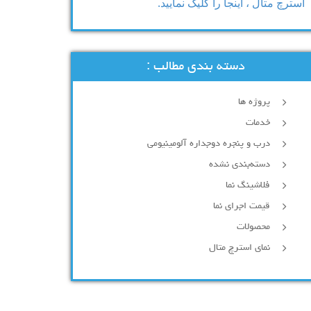
استرچ متال ، اینجا را کلیک نمایید.
دسته بندی مطالب :
پروژه ها
خدمات
درب و پنجره دوجداره آلومینیومی
دسته‌بندی نشده
فلاشینگ نما
قیمت اجرای نما
محصولات
نمای استرچ متال