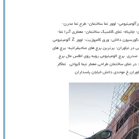
رآلومینیومی- لوور نما ساختمان- طرح نما مدرن-
انپناه- نمای کلاسیک ساختمان- معماری آترا نما-
دکورسیون داخلی- ورق کامپوزیت- لوور
Z
آلومینیومی
 در نیاوران- برترین برج های صاحبقرانیه- برج های
 صدري برج الومينيومي روبه روي اطلس مال برج
 نماي ساختمان طراحي معمار نيما كيواني نماكار
اوران خ موحدي دانش خيابان پاسداران