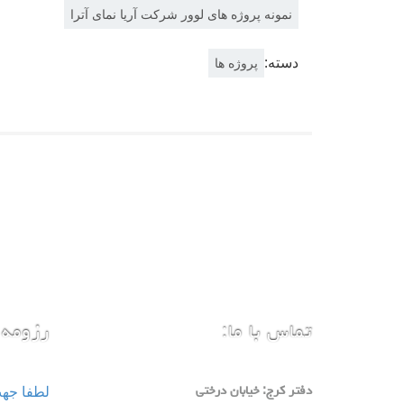
نمونه پروژه های لوور شرکت آریا نمای آترا
دسته:
پروژه ها
تماس با ما:
رزومه 
لطفا جه
دفتر كرج: خيابان درختي