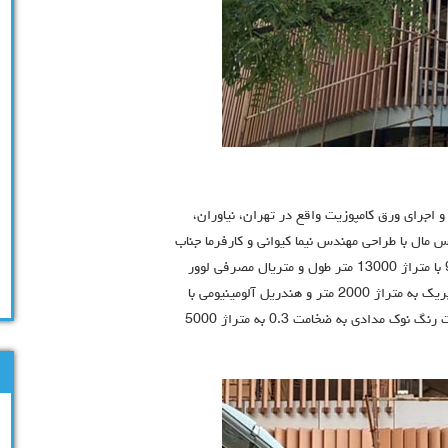
 به رنگ مسی و اجرای ورق کامپوزیت واقع در تهران، نیاوران،
 مال با طراحی مهندس نیما کیوانی و کارفرما جناب
آقای صادقی با اجرای شرکت آریا نمای آترا در سال 98 الی 99 با متراژ 13000 متر طول و متریال مصرفی لوور
مسی 20*5 سانت آلومینیومی با پنجره های آلومینیومی ترمال بریک به متراژ 2000 متر و هندریل آلومینیومی با
شيشه لمينت سكوريت به متراژ 500 متر طول و ورق کامپوزیت رنگ نوک مدادی به ضخامت 0.3 به متراژ 5000