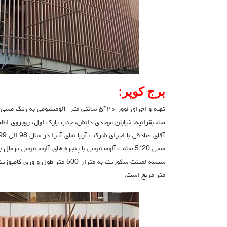
برج کوپر:
تهیه و اجرای لوور ٢٠*٥ سانتي متر آلومینیومی
صاحبقرانیه، خیابان موحدی دانش، جنب پارک اول، روبروی اطلس
متر مربع است.