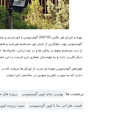
تهیه و اجرای لور باکس 50*200 آلومینیومی با خورشيدي و منقاري قالب اختصاصي ، کاربرد لوور
آلومینیومی جهت جلوگیری از تابش نور مستقیم خورشید و همچ
از دید مستقیم عموم در بالکن ها و در لبه تراس- جانپناه ها- کا
دیگر کاربرد دارد و به مهندسان معماری این فرصت را می دهد ت
لوورهای آلومینیومی نمونه ای جدید از نورگیرها میباشد که در
دارند که به صورت افقی و عمودی در ساختمان اجرا شوند.
برچسب ها:
بهترین نمای لوور آلومینیومی
پروژه های طر
قیمت طراحی نما با لوور آلومینیومی
نمونه پروجه لوور