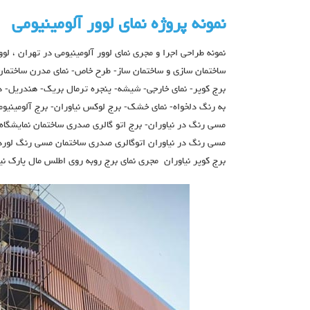
نمونه پروژه نمای لوور آلومینیومی
نمونه طراحی اجرا و مجری نمای لوور آلومینیومی در تهران ،
لوو
ساختمان سازی و ساختمان ساز- طرح خاص- نمای مدرن ساختمان- ج
برج کوپر- نمای خارجی- شیشه- پنجره ترمال بریک- هندریل- 
به رنگ دلخواه- نمای خشک- برج لوکس نیاوران- برج آلومینیومی
مسی رنگ در نیاوران- برج اتو گالری صدری ساختمان نمايشگاه
مسي رنگ در نياوران اتوگالري صدري ساختمان مسي رنگ لورد در
برج كوپر نياوران مجري نماي برج روبه روي اطلس مال پارك ني