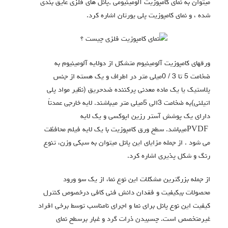
میتوان به نماي کامپوزیت آلومینیومی ,پانل هاي فلزی عایق بندي
شده ، و نماي کامپوزیت پلی یورتان اشاره کرد.
ورقهاي کامپوزیت آلومینیوم متشکل از دولایه آلومینیوم به
ضخامت 5 تا 3 / 0میلی متر در اطراف و یک هسته از جنس
پلاستیک یا یک ماده معدنی پرکننده ضدحریق (نظیر مواد پلی
اتیلنی)به ضخامت 3الی 5میلی متر میباشند. لایه خارجی عمدتاً
داراي یک پوشش آستر رزین اپوکسی و یک لایه
PVDFمیباشد. سطح ورق کامپوزیت با یک لایه فیلم محافظت
می شود . از جمله مزایاي این پانل میتوان به سبکی وزن، تنوع
رنگ و شکل پذیري اشاره کرد.
از جمله بزرگترین مشکلات این نوع نما، از یک سو ورود
محصولات بیکیفیت و فقدان دانش فنی کافی درخصوص کنترل
کیفیت این نوع پانل براي نما و اجراي نامناسب توسط برخی افراد
غیرمتخصص است. چسبیدن ذرات گرد و غبار برسطح نمای