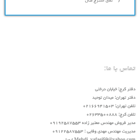
نمای استرچ متال
تماس با ما:
دفتر كرج: خيابان درختي
دفتر تهران: ميدان توحيد
تلفن تهران: ٠٢١٦٦٩٤١٥٠٣
تلفن كرج: ٠٢٦٣٣٥٠٠٨٨٨
مدير فروش مهندس معتبر زاده ٠٩١٩٢٥٨٧٥٥٣
مديريت مهندس مهدي وفايي : ٠٩١٢٢٥٨٧٥٥٣