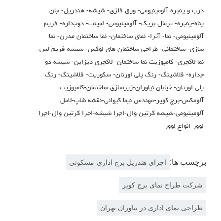
درب و پنجره آلومینیومی- ورق فلزی- شیشه- هندریل- جان
پناه-پنجره- ترمال بریک- آلومینیومی- لمینت- دوجداره- فریم
آلومینیومی- نما- آترا- نمای ساختمان- نما ساختمان مدرن- نما
سازی- ساختمانی- طراحی ساختمان های لوکس- شیشه فریم لس-
نما لاکچری- کامپوزیت نما ساختمان- لاکچری دیزاین- شیشه دو
جداره- فلاشینگ- رنگ پلی اورتان- سکوریت- فلاشینگ- رنگ
پلی اورتان- خیابان نیاوران-زیرسازی ساختمان-کامپوزیت
آلومکس-برج کوپر-مهندس نیما کیوانی-نقشه شاپ-لامل
آلومینیومی-شیشه کرتین وال-اجرا شیشه-اجرا کرتین وال-اجرا
لوور-انواع لوور
برچسب ها:
اجرای هندریل برج اداری-مسکونی
شرکت طراح نمای برج کوپر
طراحی نمای اداری در نیاوران تهران