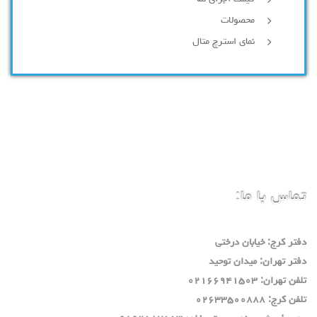
محصولات
نمای استرچ متال
تماس با ما:
دفتر كرج: خيابان درختي
دفتر تهران: ميدان توحيد
تلفن تهران: ٠٢١٦٦٩٤١٥٠٣
تلفن كرج: ٠٢٦٣٣٥٠٠٨٨٨