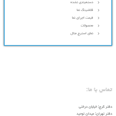
دسته‌بندی نشده
فلاشینگ نما
قیمت اجرای نما
محصولات
نمای استرچ متال
تماس با ما:
دفتر كرج: خيابان درختي
دفتر تهران: ميدان توحيد