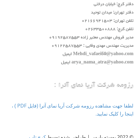
دفتر كرج: خيابان درختي
دفتر تهران: ميدان توحيد
تلفن تهران: ٠٢١٦٦٩٤١٥٠٣
تلفن كرج: ٠٢٦٣٣٥٠٠٨٨٨
مدير فروش مهندس معتبر زاده ٠٩١٩٢٥٨٧٥٥٣
مديريت مهندس مهدي وفايي : ٠٩١٢٢٥٨٧٥٥٣
Mehdi_vafaei59@yahoo.com ايميل
arya_nama_atra@yahoo.com ايميل
رزومه شرکت آریا نمای آترا :
لطفا جهت مشاهده رزومه شرکت آریا نمای آترا (فایل PDF ) ،
اینجا را کلیک نمایید.
© 2022 پوسته پارس | طراحی شده توسط
کرج تاپ